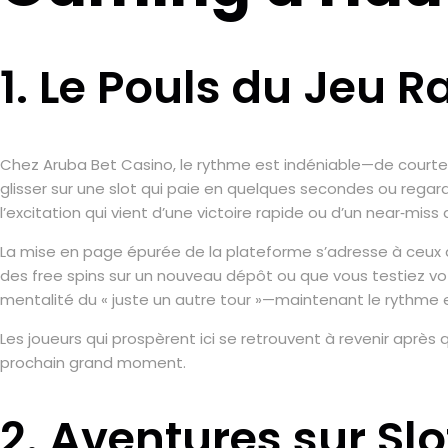
1. Le Pouls du Jeu R
Chez Aruba Bet Casino, le rythme est indéniable—de courtes
glisser sur une slot qui paie en quelques secondes ou regard
l’excitation qui vient d’une victoire rapide ou d’un near‑mi
La mise en page épurée de la plateforme s’adresse à ceux q
des free spins sur un nouveau dépôt ou que vous testiez vo
mentalité du « juste un autre tour »—maintenant le rythme e
Les joueurs qui prospèrent ici se retrouvent à revenir après
prochain grand moment.
2. Aventures sur Slo