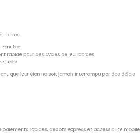
 retirés.
s minutes.
t rapide pour des cycles de jeu rapides.
etraits.
nt que leur élan ne soit jamais interrompu par des délais
 paiements rapides, dépôts express et accessibilité mobile