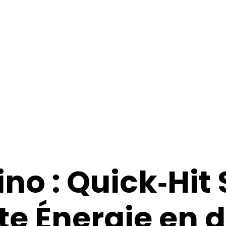
o : Quick‑Hit S
e Énergie en 