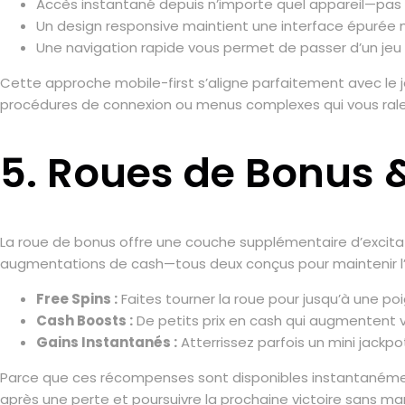
Accès instantané depuis n’importe quel appareil—pas 
Un design responsive maintient une interface épurée 
Une navigation rapide vous permet de passer d’un jeu 
Cette approche mobile-first s’aligne parfaitement avec le 
procédures de connexion ou menus complexes qui vous rale
5. Roues de Bonus
La roue de bonus offre une couche supplémentaire d’excitati
augmentations de cash—tous deux conçus pour maintenir l’
Free Spins :
Faites tourner la roue pour jusqu’à une p
Cash Boosts :
De petits prix en cash qui augmentent v
Gains Instantanés :
Atterrissez parfois un mini jackp
Parce que ces récompenses sont disponibles instantanément
après une perte et poursuivre la prochaine victoire sans 