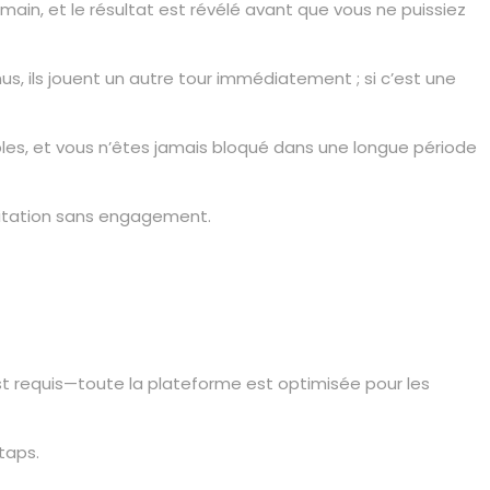
 main, et le résultat est révélé avant que vous ne puissiez
us, ils jouent un autre tour immédiatement ; si c’est une
ibles, et vous n’êtes jamais bloqué dans une longue période
xcitation sans engagement.
t requis—toute la plateforme est optimisée pour les
taps.