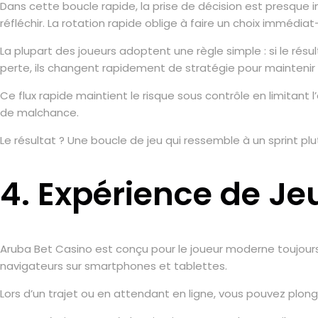
Dans cette boucle rapide, la prise de décision est presque i
réfléchir. La rotation rapide oblige à faire un choix immédia
La plupart des joueurs adoptent une règle simple : si le rés
perte, ils changent rapidement de stratégie pour maintenir 
Ce flux rapide maintient le risque sous contrôle en limitant
de malchance.
Le résultat ? Une boucle de jeu qui ressemble à un sprint p
4. Expérience de Jeu
Aruba Bet Casino est conçu pour le joueur moderne toujour
navigateurs sur smartphones et tablettes.
Lors d’un trajet ou en attendant en ligne, vous pouvez plon