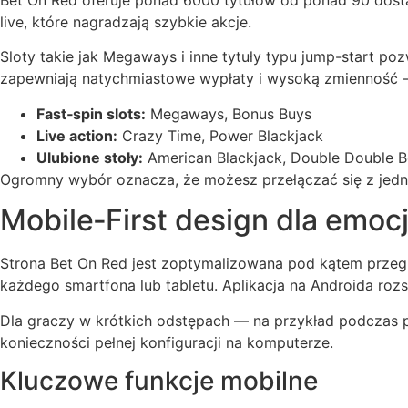
live, które nagradzają szybkie akcje.
Sloty takie jak Megaways i inne tytuły typu jump-start poz
zapewniają natychmiastowe wypłaty i wysoką zmienność —
Fast‑spin slots:
Megaways, Bonus Buys
Live action:
Crazy Time, Power Blackjack
Ulubione stoły:
American Blackjack, Double Double 
Ogromny wybór oznacza, że możesz przełączać się z jedne
Mobile‑First design dla emocj
Strona Bet On Red jest zoptymalizowana pod kątem przegl
każdego smartfona lub tabletu. Aplikacja na Androida ro
Dla graczy w krótkich odstępach — na przykład podczas 
konieczności pełnej konfiguracji na komputerze.
Kluczowe funkcje mobilne