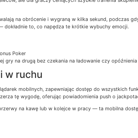
walają na obrócenie i wygraną w kilka sekund, podczas gdy 
 dokładnie to, co napędza te krótkie wybuchy emocji.
Bonus Poker
j gry na drugą bez czekania na ładowanie czy opóźnienia 
i w ruchu
ądarek mobilnych, zapewniając dostęp do wszystkich funkc
zszerza tę wygodę, oferując powiadomienia push o jackpot
przerwy na kawę lub w kolejce w pracy — ta mobilna dost