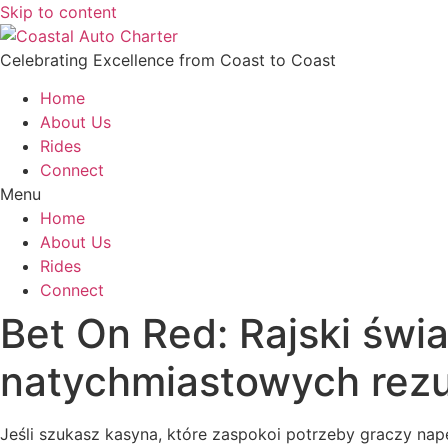
Skip to content
Celebrating Excellence from Coast to Coast
Home
About Us
Rides
Connect
Menu
Home
About Us
Rides
Connect
Bet On Red: Rajski świ
natychmiastowych rezu
Jeśli szukasz kasyna, które zaspokoi potrzeby graczy nap