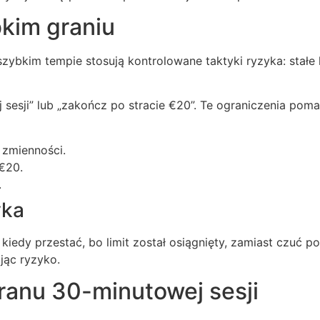
kim graniu
ybkim tempie stosują kontrolowane taktyki ryzyka: stałe li
 sesji” lub „zakończ po stracie €20”. Te ograniczenia po
 zmienności.
 €20.
.
yka
kiedy przestać, bo limit został osiągnięty, zamiast czuć p
jąc ryzyko.
kranu 30-minutowej sesji