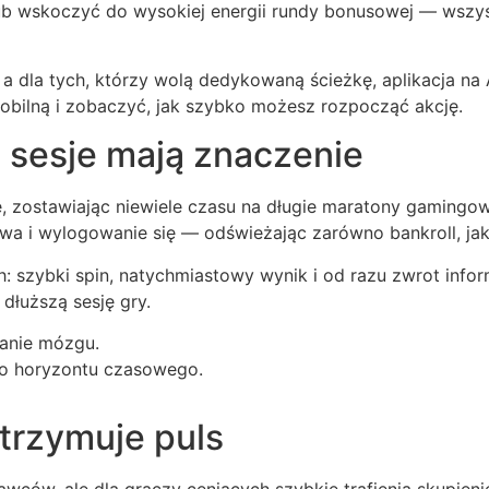
e lub wskoczyć do wysokiej energii rundy bonusowej — ws
, a dla tych, którzy wolą dedykowaną ścieżkę, aplikacja 
obilną i zobaczyć, jak szybko możesz rozpocząć akcję.
 sesje mają znaczenie
, zostawiając niewiele czasu na długie maratony gamingowe
wa i wylogowanie się — odświeżając zarówno bankroll, jak 
h: szybki spin, natychmiastowy wynik i od razu zwrot info
dłuższą sesję gry.
anie mózgu.
go horyzontu czasowego.
trzymuje puls
ców, ale dla graczy ceniących szybkie trafienia skupienie