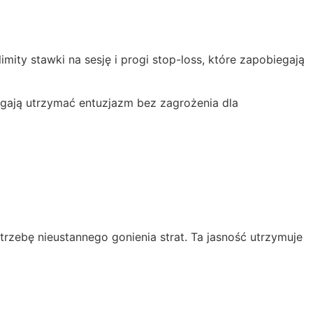
mity stawki na sesję i progi stop-loss, które zapobiegają
magają utrzymać entuzjazm bez zagrożenia dla
otrzebę nieustannego gonienia strat. Ta jasność utrzymuje