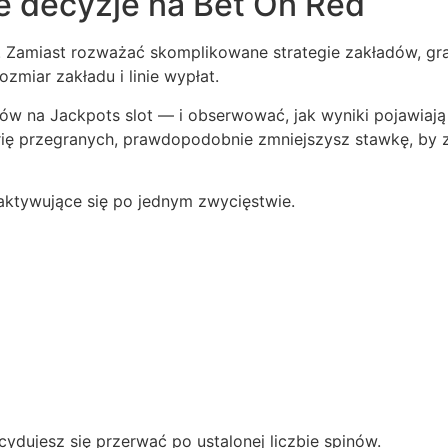
e decyzje na Bet On Red
i. Zamiast rozważać skomplikowane strategie zakładów, gr
zmiar zakładu i linie wypłat.
w na Jackpots slot — i obserwować, jak wyniki pojawiają s
serię przegranych, prawdopodobnie zmniejszysz stawkę, by 
ktywujące się po jednym zwycięstwie.
cydujesz się przerwać po ustalonej liczbie spinów.