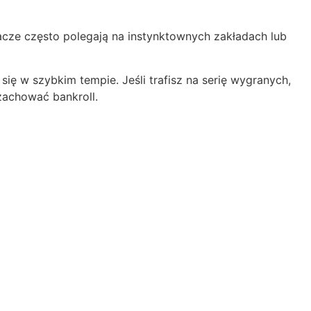
acze często polegają na instynktownych zakładach lub
ię w szybkim tempie. Jeśli trafisz na serię wygranych,
zachować bankroll.