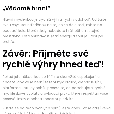
„Vědomé hraní“
Hlavní myšlenkou je „rychlá výhra, rychlý odchod“. Udržujte
svou mysl soustředěnou na to, co se děje teď, místo na
budoucí kola, která nikdy nebudete hrát během stejné
přestávky. Tato všímavost šetří energii a snižuje lítost po
prohře.
Závěr: Přijměte své
rychlé výhry hned teď!
Pokud jste někdo, kdo se těší na okamžité uspokojení a
chcete, aby vaše herní sezení byla krátká, ale vzrušující,
platforma BetPlay nabízí přesně to, co potřebujete: rychlé
hry, bleskové výplaty a ovládací prvky, které respektují vaše
časové limity a ochotu podstoupit riziko.
Pusťte se do těch rychlých spinů ještě dnes—vaše další velká
výhra může být jen jedno kliknutí daleko!