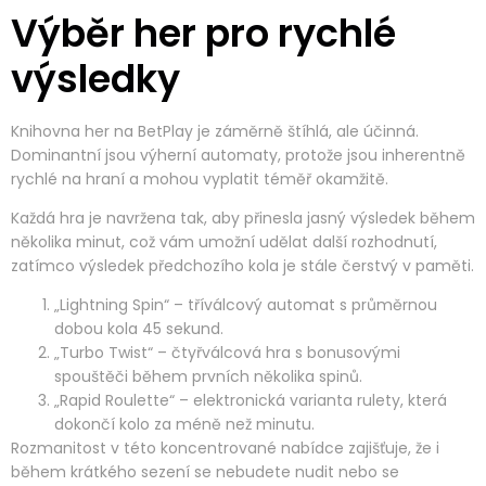
Výběr her pro rychlé
výsledky
Knihovna her na BetPlay je záměrně štíhlá, ale účinná.
Dominantní jsou výherní automaty, protože jsou inherentně
rychlé na hraní a mohou vyplatit téměř okamžitě.
Každá hra je navržena tak, aby přinesla jasný výsledek během
několika minut, což vám umožní udělat další rozhodnutí,
zatímco výsledek předchozího kola je stále čerstvý v paměti.
„Lightning Spin“ – tříválcový automat s průměrnou
dobou kola 45 sekund.
„Turbo Twist“ – čtyřválcová hra s bonusovými
spouštěči během prvních několika spinů.
„Rapid Roulette“ – elektronická varianta rulety, která
dokončí kolo za méně než minutu.
Rozmanitost v této koncentrované nabídce zajišťuje, že i
během krátkého sezení se nebudete nudit nebo se