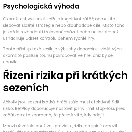
Psychologická výhoda
Okamžitost výsledků snižuje kognitivní zátěž; nemusíte
sledovat složité strategie nebo dlouhodobé cíle. Místo toho
je každé rozhodnutí izolované—sázet nebo nesázet—což
usnadňuje udržet kontrolu během rychlé hry.
Tento přístup také zesiluje výbuchy dopaminu: vidět výhru
okamžitě posiluje touhu pokračovat ve hře, aniž by se
unavilo.
Řízení rizika při krátkých
sezeních
Ačkoliv jsou sezení krátká, hráči stále musí efektivně řídit
riziko. BetPlay doporučuje nastavit jasný limit stop-loss před
začátkem; to znamená, že přesně víte, kdy odejít.
Mnozí uživatelé používají pravidlo „riziko na spin“: omezit