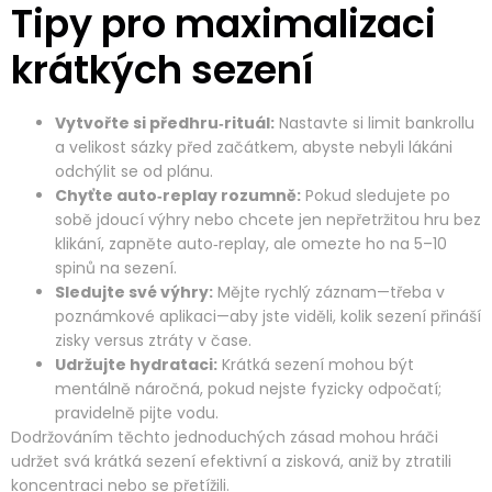
Tipy pro maximalizaci
krátkých sezení
Vytvořte si předhru‑rituál:
Nastavte si limit bankrollu
a velikost sázky před začátkem, abyste nebyli lákáni
odchýlit se od plánu.
Chyťte auto‑replay rozumně:
Pokud sledujete po
sobě jdoucí výhry nebo chcete jen nepřetržitou hru bez
klikání, zapněte auto‑replay, ale omezte ho na 5–10
spinů na sezení.
Sledujte své výhry:
Mějte rychlý záznam—třeba v
poznámkové aplikaci—aby jste viděli, kolik sezení přináší
zisky versus ztráty v čase.
Udržujte hydrataci:
Krátká sezení mohou být
mentálně náročná, pokud nejste fyzicky odpočatí;
pravidelně pijte vodu.
Dodržováním těchto jednoduchých zásad mohou hráči
udržet svá krátká sezení efektivní a zisková, aniž by ztratili
koncentraci nebo se přetížili.