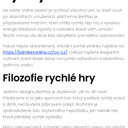
Ve světě online sázení je rychlost všechno pro ty, kteří touží
po okamžitých vzrušeních. platforma BetPlay je
přizpůsobena hráčům, kteří chtějí rychlý tep: hry s vysokou
energií, bleskové výplaty a rozložení, které vám umožní
skočit rovnou do akce bez obvyklého pomalého nastavování.
Pokud nejste obeznámeni, oficiální portál stránky najdete na
https://bdmbetonline.cz/cs-cz/
. Odtud najdete elegantní
rozhraní, které klade důraz na rychlá rozhodnutí a okamžitou
zpětnou vazbu.
Filozofie rychlé hry
Jádrem designu BetPlay je zkušenost „all-in, all-now“.
Představte si to jako sportovní bar, který podává rychlý snack
a drink, než budete připraveni odejít. Rozhraní je
zjednodušené, bez zbytečného nepořádku, jen několik her,
které přinášejí rychlé výsledky.
Místo nekonečných tutoriálů nebo labyrintů menu vás přivítá