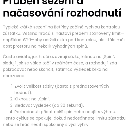
Průběh sezení a
načasování rozhodnutí
Typické krátké sezení na BetPlay začíná rychlou kontrolou
zůstatku. Většina hráčů si nastaví předem stanovený limit—
například €20—aby udrželi riziko pod kontrolou, ale stále měli
dost prostoru na několik výhodných spinů.
Často uvidíte, jak hráči uzavírají sázku, kliknou na „Spin“,
sledují, jak se válce točí v reálném čase, a rozhodují, zda
pokračovat nebo skončit, zatímco výsledek bliká na
obrazovce.
Zvolit velikost sázky (často z přednastavených
hodnot).
Kliknout na „Spin“.
Sledovat výsledek (do 30 sekund).
Rozhodnout: přidat další spin nebo odejít s výhrou.
Tento cyklus se opakuje, dokud nedosáhnete limitu zůstatku
nebo se hráč necítí spokojený s výší výhry.