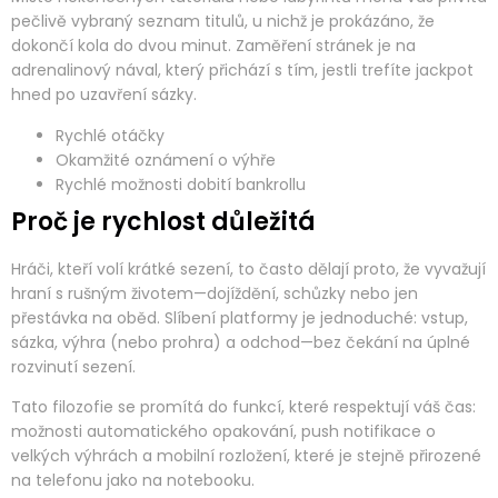
pečlivě vybraný seznam titulů, u nichž je prokázáno, že
dokončí kola do dvou minut. Zaměření stránek je na
adrenalinový nával, který přichází s tím, jestli trefíte jackpot
hned po uzavření sázky.
Rychlé otáčky
Okamžité oznámení o výhře
Rychlé možnosti dobití bankrollu
Proč je rychlost důležitá
Hráči, kteří volí krátké sezení, to často dělají proto, že vyvažují
hraní s rušným životem—dojíždění, schůzky nebo jen
přestávka na oběd. Slíbení platformy je jednoduché: vstup,
sázka, výhra (nebo prohra) a odchod—bez čekání na úplné
rozvinutí sezení.
Tato filozofie se promítá do funkcí, které respektují váš čas:
možnosti automatického opakování, push notifikace o
velkých výhrách a mobilní rozložení, které je stejně přirozené
na telefonu jako na notebooku.