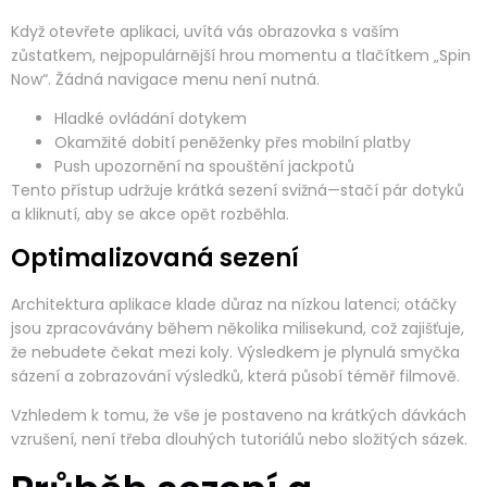
Když otevřete aplikaci, uvítá vás obrazovka s vaším
zůstatkem, nejpopulárnější hrou momentu a tlačítkem „Spin
Now“. Žádná navigace menu není nutná.
Hladké ovládání dotykem
Okamžité dobití peněženky přes mobilní platby
Push upozornění na spouštění jackpotů
Tento přístup udržuje krátká sezení svižná—stačí pár dotyků
a kliknutí, aby se akce opět rozběhla.
Optimalizovaná sezení
Architektura aplikace klade důraz na nízkou latenci; otáčky
jsou zpracovávány během několika milisekund, což zajišťuje,
že nebudete čekat mezi koly. Výsledkem je plynulá smyčka
sázení a zobrazování výsledků, která působí téměř filmově.
Vzhledem k tomu, že vše je postaveno na krátkých dávkách
vzrušení, není třeba dlouhých tutoriálů nebo složitých sázek.