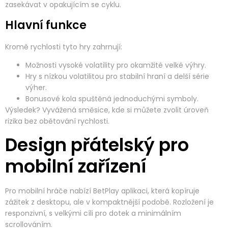
zasekávat v opakujícím se cyklu.
Hlavní funkce
Kromě rychlosti tyto hry zahrnují:
Možnosti vysoké volatility pro okamžité velké výhry.
Hry s nízkou volatilitou pro stabilní hraní a delší série
výher.
Bonusové kola spuštěná jednoduchými symboly.
Výsledek? Vyvážená směsice, kde si můžete zvolit úroveň
rizika bez obětování rychlosti.
Design přátelský pro
mobilní zařízení
Pro mobilní hráče nabízí BetPlay aplikaci, která kopíruje
zážitek z desktopu, ale v kompaktnější podobě. Rozložení je
responzivní, s velkými cíli pro dotek a minimálním
scrollováním.