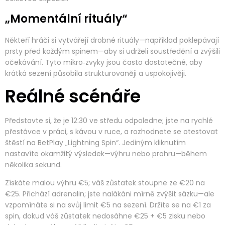
„Momentální rituály“
Někteří hráči si vytvářejí drobné rituály—například poklepávají
prsty před každým spinem—aby si udrželi soustředění a zvýšili
očekávání. Tyto mikro‑zvyky jsou často dostatečné, aby
krátká sezení působila strukturovaněji a uspokojivěji.
Reálné scénáře
Představte si, že je 12:30 ve středu odpoledne; jste na rychlé
přestávce v práci, s kávou v ruce, a rozhodnete se otestovat
štěstí na BetPlay „Lightning Spin“. Jediným kliknutím
nastavíte okamžitý výsledek—výhru nebo prohru—během
několika sekund.
Získáte malou výhru €5; váš zůstatek stoupne ze €20 na
€25. Přichází adrenalin; jste nalákáni mírně zvýšit sázku—ale
vzpomínáte si na svůj limit €5 na sezení. Držíte se na €1 za
spin, dokud váš zůstatek nedosáhne €25 + €5 zisku nebo