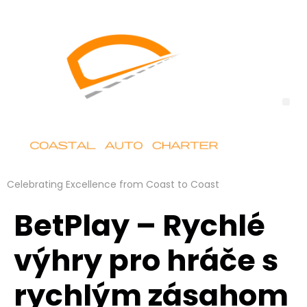
Celebrating Excellence from Coast to Coast
BetPlay – Rychlé
výhry pro hráče s
rychlým zásahom