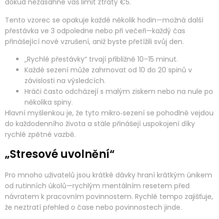
dokud nezasáhne váš limit ztráty €5.
Tento vzorec se opakuje každé několik hodin—možná další
přestávka ve 3 odpoledne nebo při večeři—každý čas
přinášející nové vzrušení, aniž byste přetížili svůj den.
„Rychlé přestávky“ trvají přibližně 10–15 minut.
Každé sezení může zahrnovat od 10 do 20 spinů v
závislosti na výsledcích.
Hráči často odcházejí s malým ziskem nebo na nule po
několika spiny.
Hlavní myšlenkou je, že tyto mikro‑sezení se pohodlně vejdou
do každodenního života a stále přinášejí uspokojení díky
rychlé zpětné vazbě.
„Stresové uvolnění“
Pro mnoho uživatelů jsou krátké dávky hraní krátkým únikem
od rutinních úkolů—rychlým mentálním resetem před
návratem k pracovním povinnostem. Rychlé tempo zajišťuje,
že neztratí přehled o čase nebo povinnostech jinde.