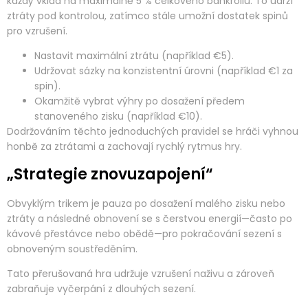
každý vklad na maximálně 5 % celkového bankrollu. To udrží
ztráty pod kontrolou, zatímco stále umožní dostatek spinů
pro vzrušení.
Nastavit maximální ztrátu (například €5).
Udržovat sázky na konzistentní úrovni (například €1 za
spin).
Okamžitě vybrat výhry po dosažení předem
stanoveného zisku (například €10).
Dodržováním těchto jednoduchých pravidel se hráči vyhnou
honbě za ztrátami a zachovají rychlý rytmus hry.
„Strategie znovuzapojení“
Obvyklým trikem je pauza po dosažení malého zisku nebo
ztráty a následné obnovení se s čerstvou energií—často po
kávové přestávce nebo obědě—pro pokračování sezení s
obnoveným soustředěním.
Tato přerušovaná hra udržuje vzrušení naživu a zároveň
zabraňuje vyčerpání z dlouhých sezení.