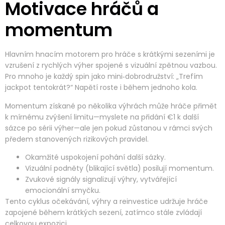
Motivace hráčů a
momentum
Hlavním hnacím motorem pro hráče s krátkými sezeními je
vzrušení z rychlých výher spojené s vizuální zpětnou vazbou.
Pro mnoho je každý spin jako mini‑dobrodružství: „Trefím
jackpot tentokrát?“ Napětí roste i během jednoho kola.
Momentum získané po několika výhrách může hráče přimět
k mírnému zvýšení limitu—myslete na přidání €1 k další
sázce po sérii výher—ale jen pokud zůstanou v rámci svých
předem stanovených rizikových pravidel.
Okamžité uspokojení pohání další sázky.
Vizuální podněty (blikající světla) posilují momentum.
Zvukové signály signalizují výhry, vytvářející
emocionální smyčku.
Tento cyklus očekávání, výhry a reinvestice udržuje hráče
zapojené během krátkých sezení, zatímco stále zvládají
celkovou expozici.