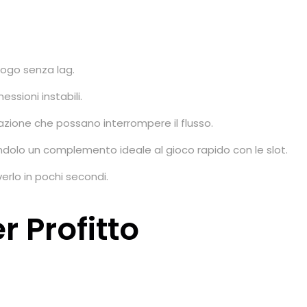
luogo senza lag.
ssioni instabili.
zione che possano interrompere il flusso.
ndolo un complemento ideale al gioco rapido con le slot.
erlo in pochi secondi.
 Profitto