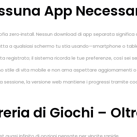
essuna App Necessa
sofia zero‑install. Nessun download di app separata significa 
 adatta a qualsiasi schermo tu stia usando—smartphone o ta
lta registrato; il sistema ricorda le tue preferenze, così sei 
 stile di vita mobile e non ama aspettare aggiornamenti o g
a sessione, la versione web mantiene i progressi tramite coo
eria di Giochi – Oltr
et quasi infinito di opzioni pensate per vincite rapide.