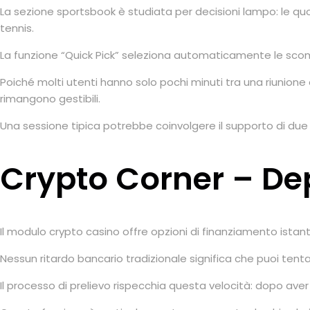
La sezione sportsbook è studiata per decisioni lampo: le quo
tennis.
La funzione “Quick Pick” seleziona automaticamente le scomm
Poiché molti utenti hanno solo pochi minuti tra una riunion
rimangono gestibili.
Una sessione tipica potrebbe coinvolgere il supporto di due
Crypto Corner – Dep
Il modulo crypto casino offre opzioni di finanziamento istant
Nessun ritardo bancario tradizionale significa che puoi tentar
Il processo di prelievo rispecchia questa velocità: dopo aver c