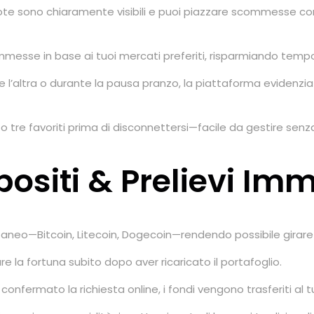
te sono chiaramente visibili e puoi piazzare scommesse con u
esse in base ai tuoi mercati preferiti, risparmiando tempo 
e e l’altra o durante la pausa pranzo, la piattaforma evide
 o tre favoriti prima di disconnettersi—facile da gestire se
ositi & Prelievi Imm
aneo—Bitcoin, Litecoin, Dogecoin—rendendo possibile girare le
e la fortuna subito dopo aver ricaricato il portafoglio.
onfermato la richiesta online, i fondi vengono trasferiti al tu