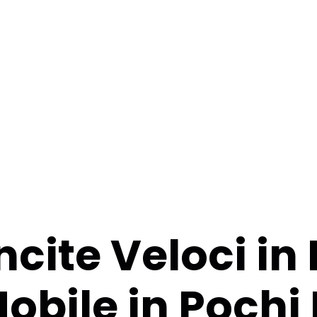
ncite Veloci i
Mobile in Pochi