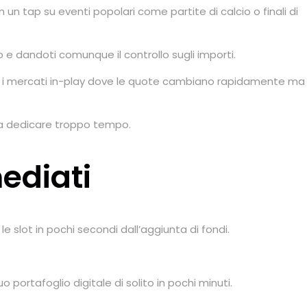
n tap su eventi popolari come partite di calcio o finali di
e dandoti comunque il controllo sugli importi.
nzia i mercati in-play dove le quote cambiano rapidamente ma
nza dedicare troppo tempo.
ediati
 slot in pochi secondi dall’aggiunta di fondi.
o portafoglio digitale di solito in pochi minuti.