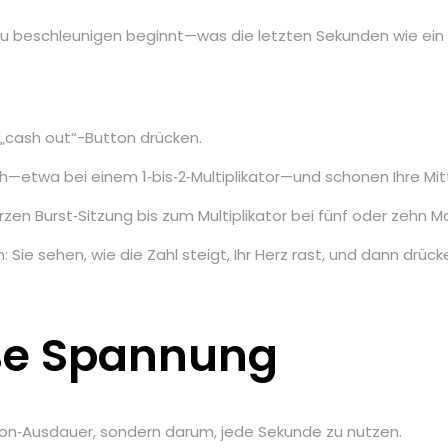
 zu beschleunigen beginnt—was die letzten Sekunden wie ein G
n „cash out“-Button drücken.
üh—etwa bei einem 1‑bis‑2‑Multiplikator—und schonen Ihre Mit
urzen Burst‑Sitzung bis zum Multiplikator bei fünf oder zehn M
n: Sie sehen, wie die Zahl steigt, Ihr Herz rast, und dann drü
oße Spannung
thon‑Ausdauer, sondern darum, jede Sekunde zu nutzen.