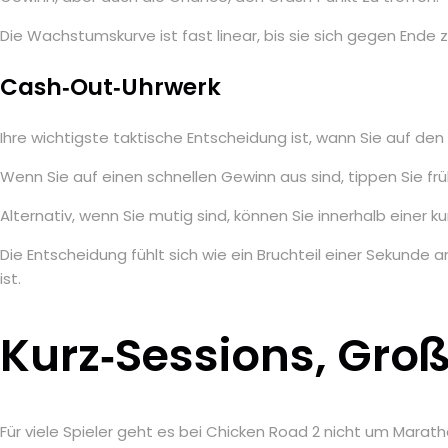
Die Wachstumskurve ist fast linear, bis sie sich gegen Ende
Cash‑Out‑Uhrwerk
Ihre wichtigste taktische Entscheidung ist, wann Sie auf de
Wenn Sie auf einen schnellen Gewinn aus sind, tippen Sie fr
Alternativ, wenn Sie mutig sind, können Sie innerhalb einer k
Die Entscheidung fühlt sich wie ein Bruchteil einer Sekunde a
ist.
Kurz‑Sessions, Gr
Für viele Spieler geht es bei Chicken Road 2 nicht um Mara