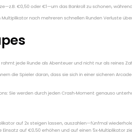
tze—z.B. €0,50 oder €1—um das Bankroll zu schonen, während 
gen Multiplikator nach mehreren schnellen Runden Verluste üb
apes
rahmt jede Runde als Abenteuer und nicht nur als reines Zah
rn die Spieler daran, dass sie sich in einer sicheren Arcad
ssions: Sie werden durch jeden Crash‑Moment genauso unterha
iplikator auf 2x steigen lassen, auszahlen—fünfmal wiederhol
 Einsatz auf €0,50 erhöhen und auf einen 5x‑Multiplikator zie