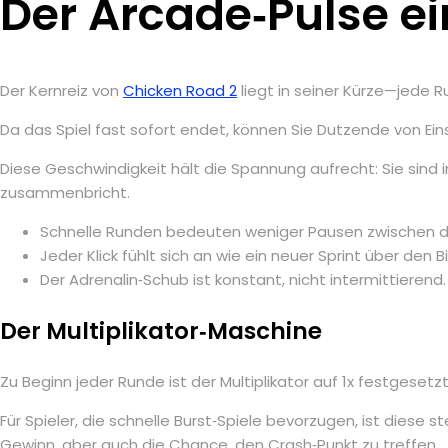
Der Arcade‑Pulse 
Der Kernreiz von
Chicken Road 2
liegt in seiner Kürze—jede
Da das Spiel fast sofort endet, können Sie Dutzende von Ein
Diese Geschwindigkeit hält die Spannung aufrecht: Sie sind 
zusammenbricht.
Schnelle Runden bedeuten weniger Pausen zwischen d
Jeder Klick fühlt sich an wie ein neuer Sprint über den B
Der Adrenalin‑Schub ist konstant, nicht intermittierend.
Der Multiplikator‑Maschine
Zu Beginn jeder Runde ist der Multiplikator auf 1x festge
Für Spieler, die schnelle Burst‑Spiele bevorzugen, ist diese s
Gewinn, aber auch die Chance, den Crash‑Punkt zu treffen.