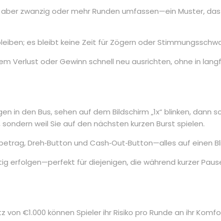
ann aber zwanzig oder mehr Runden umfassen—ein Muster, das 
 bleiben; es bleibt keine Zeit für Zögern oder Stimmungssch
em Verlust oder Gewinn schnell neu ausrichten, ohne in langfr
eigen in den Bus, sehen auf dem Bildschirm „1x“ blinken, dann 
, sondern weil Sie auf den nächsten kurzen Burst spielen.
tzbetrag, Dreh‑Button und Cash‑Out‑Button—alles auf einen B
artig erfolgen—perfekt für diejenigen, die während kurzer P
 von €1.000 können Spieler ihr Risiko pro Runde an ihr Komf