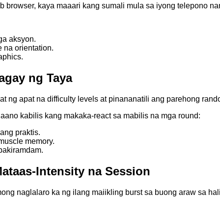
 browser, kaya maaari kang sumali mula sa iyong telepono na
ga aksyon.
na orientation.
phics.
agay ng Taya
t ng apat na difficulty levels at pinananatili ang parehong ra
ano kabilis kang makaka-react sa mabilis na mga round:
ng praktis.
 muscle memory.
a pakiramdam.
Mataas‑Intensity na Session
ng naglalaro ka ng ilang maiikling burst sa buong araw sa hal