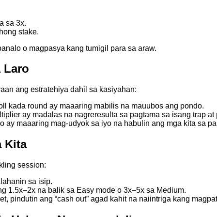
 sa 3x.
hong stake.
 panalo o magpasya kang tumigil para sa araw.
a Laro
an ang estratehiya dahil sa kasiyahan:
oll kada round ay maaaring mabilis na mauubos ang pondo.
iplier ay madalas na nagreresulta sa pagtama sa isang trap at
lo ay maaaring mag-udyok sa iyo na habulin ang mga kita sa p
 Kita
ling session:
alahanin sa isip.
ng 1.5x–2x na balik sa Easy mode o 3x–5x sa Medium.
, pindutin ang “cash out” agad kahit na naiintriga kang magpat