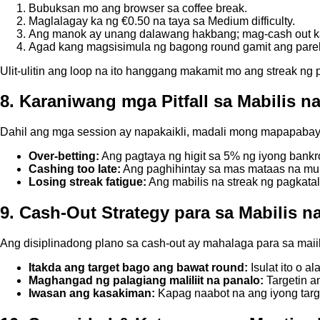
Bubuksan mo ang browser sa coffee break.
Maglalagay ka ng €0.50 na taya sa Medium difficulty.
Ang manok ay unang dalawang hakbang; mag-cash out ka
Agad kang magsisimula ng bagong round gamit ang pare
Ulit-ulitin ang loop na ito hanggang makamit mo ang streak ng
8. Karaniwang mga Pitfall sa Mabilis n
Dahil ang mga session ay napakaikli, madali mong mapapabaya
Over‑betting:
Ang pagtaya ng higit sa 5% ng iyong bankr
Cashing too late:
Ang paghihintay sa mas mataas na mult
Losing streak fatigue:
Ang mabilis na streak ng pagkata
9. Cash‑Out Strategy para sa Mabilis na
Ang disiplinadong plano sa cash‑out ay mahalaga para sa maiik
Itakda ang target bago ang bawat round:
Isulat ito o al
Maghangad ng palagiang maliliit na panalo:
Targetin a
Iwasan ang kasakiman:
Kapag naabot na ang iyong target