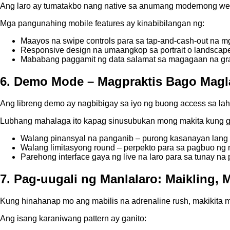
Ang laro ay tumatakbo nang native sa anumang modernong web
Mga pangunahing mobile features ay kinabibilangan ng:
Maayos na swipe controls para sa tap‑and‑cash‑out na m
Responsive design na umaangkop sa portrait o landscape 
Mababang paggamit ng data salamat sa magagaan na gra
6. Demo Mode – Magpraktis Bago Magl
Ang libreng demo ay nagbibigay sa iyo ng buong access sa laha
Lubhang mahalaga ito kapag sinusubukan mong makita kung ga
Walang pinansyal na panganib – purong kasanayan lang a
Walang limitasyong round – perpekto para sa pagbuo ng
Parehong interface gaya ng live na laro para sa tunay n
7. Pag-uugali ng Manlalaro: Maikling, 
Kung hinahanap mo ang mabilis na adrenaline rush, makikita mo
Ang isang karaniwang pattern ay ganito: