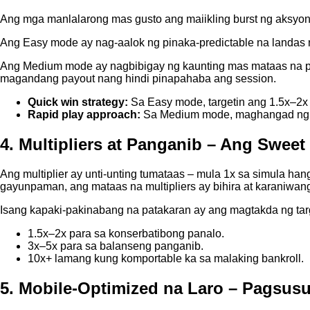
Ang mga manlalarong mas gusto ang maiikling burst ng aksy
Ang Easy mode ay nag-aalok ng pinaka-predictable na landas 
Ang Medium mode ay nagbibigay ng kaunting mas mataas na pan
magandang payout nang hindi pinapahaba ang session.
Quick win strategy:
Sa Easy mode, targetin ang 1.5x–2x m
Rapid play approach:
Sa Medium mode, maghangad ng 
4. Multipliers at Panganib – Ang Sweet 
Ang multiplier ay unti-unting tumataas – mula 1x sa simula ha
gayunpaman, ang mataas na multipliers ay bihira at karaniwan
Isang kapaki-pakinabang na patakaran ay ang magtakda ng targe
1.5x–2x para sa konserbatibong panalo.
3x–5x para sa balanseng panganib.
10x+ lamang kung komportable ka sa malaking bankroll.
5. Mobile‑Optimized na Laro – Pagsus