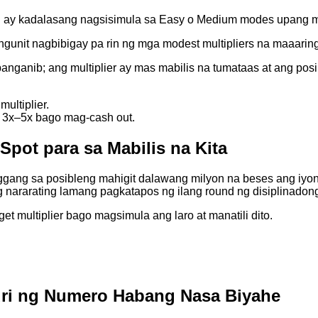
on ay kadalasang nagsisimula sa Easy o Medium modes upang 
ngunit nagbibigay pa rin ng mga modest multipliers na maaari
ganib; ang multiplier ay mas mabilis na tumataas at ang posi
ultiplier.
3x–5x bago mag-cash out.
Spot para sa Mabilis na Kita
nggang sa posibleng mahigit dalawang milyon na beses ang iyon
g nararating lamang pagkatapos ng ilang round ng disiplinadon
t multiplier bago magsimula ang laro at manatili dito.
uri ng Numero Habang Nasa Biyahe