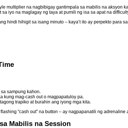
yle multiplier na nagbibigay gantimpala sa mabilis na aksyon k
 sa iyo na maglagay ng taya at pumili ng isa sa apat na diffic
g hindi hihigit sa isang minuto – kaya’t ito ay perpekto par
Time
 sa sampung kahon.
a kung mag-cash out o magpapatuloy pa.
agong trapiko at burahin ang iyong mga kita.
t flashing “cash out” na button – ay nagpapanatili ng adrenalin
 sa Mabilis na Session