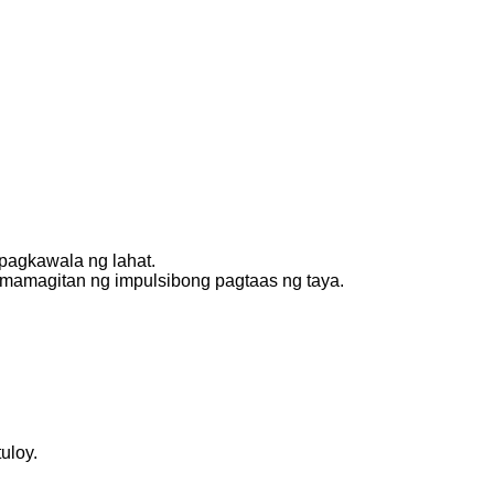
 pagkawala ng lahat.
amamagitan ng impulsibong pagtaas ng taya.
uloy.