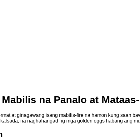
abilis na Panalo at Mataas‑I
format at ginagawang isang mabilis‑fire na hamon kung saan b
kalsada, na naghahangad ng mga golden eggs habang ang mult
n