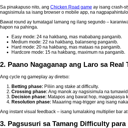
Sa pinakapuso nito, ang
Chicken Road game
ay isang crash‑st
nagsisimula sa isang browser o mobile app, na nagpapahintulot
Bawat round ay tumatagal lamang ng ilang segundo – karaniwan
hapon na pahinga.
Easy mode: 24 na hakbang, mas mababang panganib.
Medium mode: 22 na hakbang, balanseng panganib.
Hard mode: 20 na hakbang, mas mataas na panganib.
Hardcore mode: 15 na hakbang, maximum na panganib.
2. Paano Nagaganap ang Laro sa Real 
Ang cycle ng gameplay ay diretso:
Betting phase:
Piliin ang stake at difficulty.
Crossing phase:
Ang manok ay nagsisimula na tumawid
Decision phase:
Matapos ang bawat hop, magpapasya k
Resolution phase:
Maaaring mag-trigger ang isang nakat
Ang instant visual feedback – isang lumalaking multiplier bar a
3. Pagsusuri sa Tamang Difficulty para