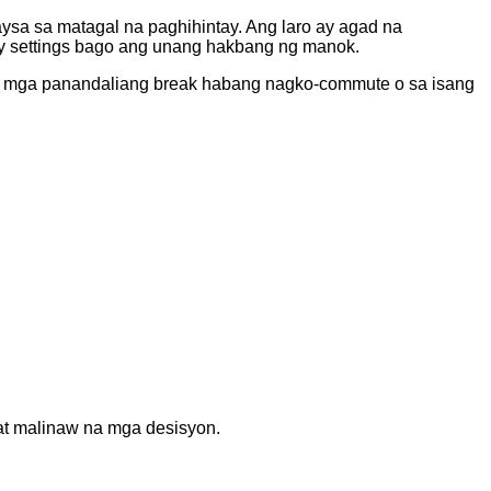
aysa sa matagal na paghihintay. Ang laro ay agad na
ulty settings bago ang unang hakbang ng manok.
a sa mga panandaliang break habang nagko-commute o sa isang
e at malinaw na mga desisyon.