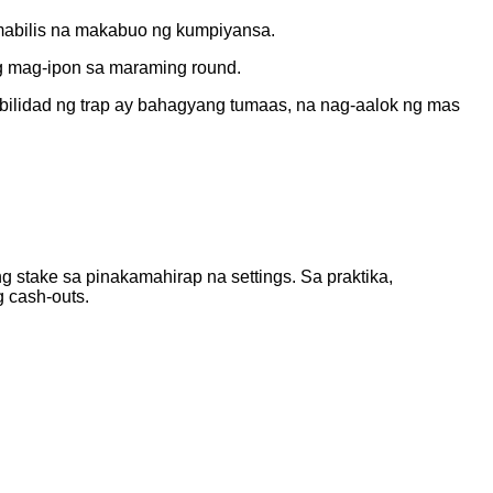
mabilis na makabuo ng kumpiyansa.
ng mag-ipon sa maraming round.
bilidad ng trap ay bahagyang tumaas, na nag-aalok ng mas
g stake sa pinakamahirap na settings. Sa praktika,
g cash‑outs.