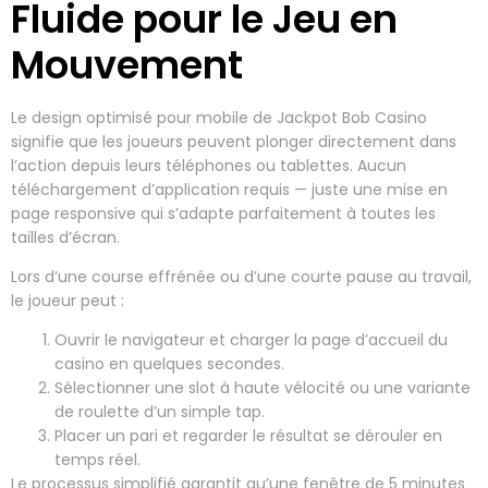
Fluide pour le Jeu en
Mouvement
Le design optimisé pour mobile de Jackpot Bob Casino
signifie que les joueurs peuvent plonger directement dans
l’action depuis leurs téléphones ou tablettes. Aucun
téléchargement d’application requis — juste une mise en
page responsive qui s’adapte parfaitement à toutes les
tailles d’écran.
Lors d’une course effrénée ou d’une courte pause au travail,
le joueur peut :
Ouvrir le navigateur et charger la page d’accueil du
casino en quelques secondes.
Sélectionner une slot à haute vélocité ou une variante
de roulette d’un simple tap.
Placer un pari et regarder le résultat se dérouler en
temps réel.
Le processus simplifié garantit qu’une fenêtre de 5 minutes