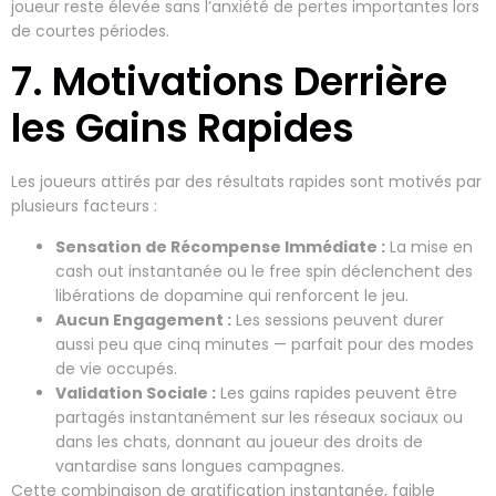
joueur reste élevée sans l’anxiété de pertes importantes lors
de courtes périodes.
7. Motivations Derrière
les Gains Rapides
Les joueurs attirés par des résultats rapides sont motivés par
plusieurs facteurs :
Sensation de Récompense Immédiate :
La mise en
cash out instantanée ou le free spin déclenchent des
libérations de dopamine qui renforcent le jeu.
Aucun Engagement :
Les sessions peuvent durer
aussi peu que cinq minutes — parfait pour des modes
de vie occupés.
Validation Sociale :
Les gains rapides peuvent être
partagés instantanément sur les réseaux sociaux ou
dans les chats, donnant au joueur des droits de
vantardise sans longues campagnes.
Cette combinaison de gratification instantanée, faible