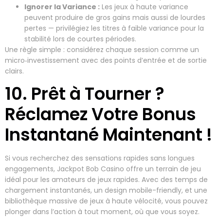
Ignorer la Variance :
Les jeux à haute variance
peuvent produire de gros gains mais aussi de lourdes
pertes — privilégiez les titres à faible variance pour la
stabilité lors de courtes périodes.
Une règle simple : considérez chaque session comme un
micro‑investissement avec des points d’entrée et de sortie
clairs.
10. Prêt à Tourner ?
Réclamez Votre Bonus
Instantané Maintenant !
Si vous recherchez des sensations rapides sans longues
engagements, Jackpot Bob Casino offre un terrain de jeu
idéal pour les amateurs de jeux rapides. Avec des temps de
chargement instantanés, un design mobile-friendly, et une
bibliothèque massive de jeux à haute vélocité, vous pouvez
plonger dans l’action à tout moment, où que vous soyez.