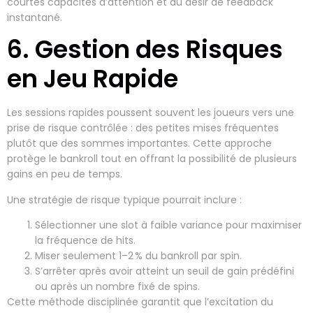
courtes capacités d’attention et au désir de feedback
instantané.
6. Gestion des Risques
en Jeu Rapide
Les sessions rapides poussent souvent les joueurs vers une
prise de risque contrôlée : des petites mises fréquentes
plutôt que des sommes importantes. Cette approche
protège le bankroll tout en offrant la possibilité de plusieurs
gains en peu de temps.
Une stratégie de risque typique pourrait inclure :
Sélectionner une slot à faible variance pour maximiser
la fréquence de hits.
Miser seulement 1–2 % du bankroll par spin.
S’arrêter après avoir atteint un seuil de gain prédéfini
ou après un nombre fixé de spins.
Cette méthode disciplinée garantit que l’excitation du