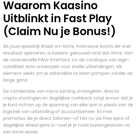
Waarom Kaasino
Uitblinkt in Fast Play
(Claim Nu je Bonus!)
Als jouw speelstijl draait om korte, intensieve bursts die snel
resultaat opleveren, is Kaasino gebouwd rond dat ritme. Van
de razendsnelle PWA-interface tot de catalogus van lage-
volatiliteit slots ontworpen voor snelle uitbetalingen, elk
element werkt om je adrenaline te laten pompen zonder de
lange grind.
De combinatie van micro‑betting strategieën, directe
crypto‑stortingen en dagelijkse cashback zorgt ervoor dat je
je kunt richten op de spanning van elke spin in plaats van de
logistiek van uitbetaling of accountbeheer. En met
promoties die je direct belonen—of het nu via free spins of
dagelijkse wheel spins is—voel je je nooit buitengesloten na
een korte sessie.