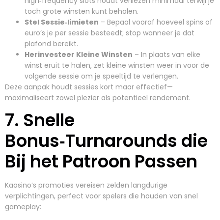
high‑frequency slots houdt verliezen minimaal terwijl je
toch grote winsten kunt behalen.
Stel Sessie‑limieten
– Bepaal vooraf hoeveel spins of
euro’s je per sessie besteedt; stop wanneer je dat
plafond bereikt.
Herinvesteer Kleine Winsten
– In plaats van elke
winst eruit te halen, zet kleine winsten weer in voor de
volgende sessie om je speeltijd te verlengen.
Deze aanpak houdt sessies kort maar effectief—
maximaliseert zowel plezier als potentieel rendement.
7. Snelle
Bonus‑Turnarounds die
Bij het Patroon Passen
Kaasino’s promoties vereisen zelden langdurige
verplichtingen, perfect voor spelers die houden van snel
gameplay: