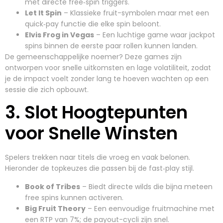
met directe free‑spin triggers.
Let It Spin
– Klassieke fruit-symbolen maar met een
quick‑pay functie die elke spin beloont.
Elvis Frog in Vegas
– Een luchtige game waar jackpot
spins binnen de eerste paar rollen kunnen landen.
De gemeenschappelijke noemer? Deze games zijn
ontworpen voor snelle uitkomsten en lage volatiliteit, zodat
je de impact voelt zonder lang te hoeven wachten op een
sessie die zich opbouwt.
3. Slot Hoogtepunten
voor Snelle Winsten
Spelers trekken naar titels die vroeg en vaak belonen.
Hieronder de topkeuzes die passen bij de fast‑play stijl.
Book of Tribes
– Biedt directe wilds die bijna meteen
free spins kunnen activeren.
Big Fruit Theory
– Een eenvoudige fruitmachine met
een RTP van 7%; de payout-cycli zijn snel.