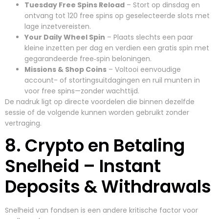
Tuesday Free Spins Reload
– Stort op dinsdag en
ontvang tot 120 free spins op geselecteerde slots met
lage inzetvereisten.
Your Daily Wheel Spin
– Plaats slechts een paar
kleine inzetten per dag en verdien een gratis spin met
gegarandeerde free‑spin beloningen.
Missions & Shop Coins
– Voltooi eenvoudige
account- of stortingsuitdagingen en ruil munten in
voor free spins—zonder wachttijd.
De nadruk ligt op directe voordelen die binnen dezelfde
sessie of de volgende kunnen worden gebruikt zonder
vertraging.
8. Crypto en Betaling
Snelheid – Instant
Deposits & Withdrawals
Snelheid van fondsen is een andere kritische factor voor